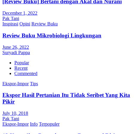
[Review Buku] Bertani dengan Akal dan Nurani
December 1, 2022
Pak Tani
Inspirasi
Opini
Review Buku
Review Buku Mikrobiologi Lingkungan
June 26, 2022
Suryadi Pappa
Popular
Recent
Commented
Ekspor-Impor
Tips
Ekspor Hasil Pertanian Itu Tidak Seribet Yang Kita
Pikir
July 10, 2018
Pak Tani
Ekspor-Impor
Info
Terpopuler