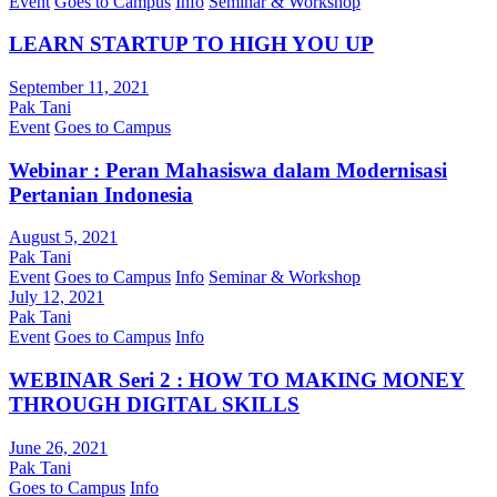
Event
Goes to Campus
Info
Seminar & Workshop
LEARN STARTUP TO HIGH YOU UP
September 11, 2021
Pak Tani
Event
Goes to Campus
Webinar : Peran Mahasiswa dalam Modernisasi
Pertanian Indonesia
August 5, 2021
Pak Tani
Event
Goes to Campus
Info
Seminar & Workshop
July 12, 2021
Pak Tani
Event
Goes to Campus
Info
WEBINAR Seri 2 : HOW TO MAKING MONEY
THROUGH DIGITAL SKILLS
June 26, 2021
Pak Tani
Goes to Campus
Info