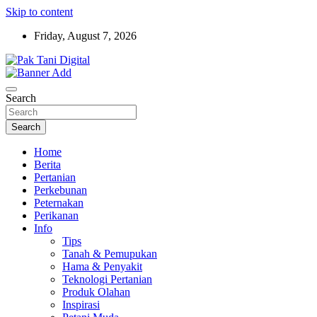
Skip to content
Friday, August 7, 2026
Startup Sosial Petani Indonesia
Pak Tani Digital
Search
Search
Home
Berita
Pertanian
Perkebunan
Peternakan
Perikanan
Info
Tips
Tanah & Pemupukan
Hama & Penyakit
Teknologi Pertanian
Produk Olahan
Inspirasi