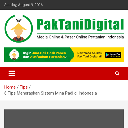
Skip
Sunday, August 9, 2026
to
content
Startup Sosial Petani Indonesia
Pak Tani Digital
Home
Tips
6 Tips Menerapkan Sistem Mina Padi di Indonesia