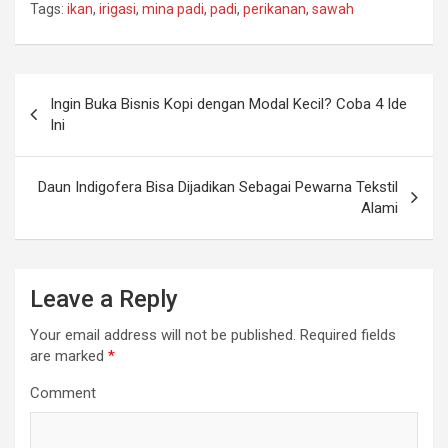
Tags:
ikan
,
irigasi
,
mina padi
,
padi
,
perikanan
,
sawah
Post
Ingin Buka Bisnis Kopi dengan Modal Kecil? Coba 4 Ide
navigation
Ini
Daun Indigofera Bisa Dijadikan Sebagai Pewarna Tekstil
Alami
Leave a Reply
Your email address will not be published.
Required fields
are marked
*
Comment