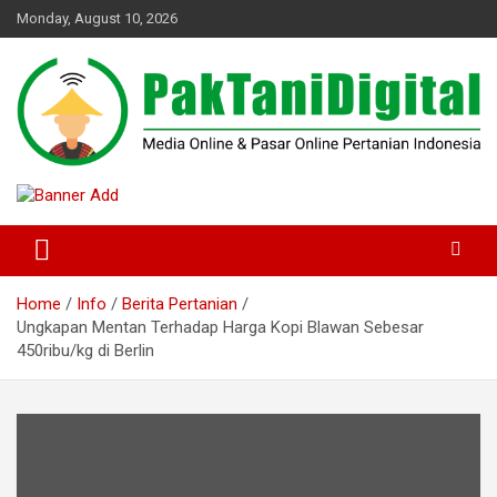
Skip
Monday, August 10, 2026
to
content
Startup Sosial Petani Indonesia
Pak Tani Digital
Home
Info
Berita Pertanian
Ungkapan Mentan Terhadap Harga Kopi Blawan Sebesar
450ribu/kg di Berlin