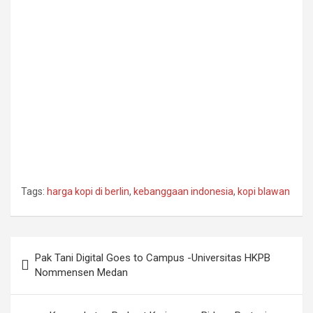
Tags:
harga kopi di berlin
,
kebanggaan indonesia
,
kopi blawan
Post
Pak Tani Digital Goes to Campus -Universitas HKPB
navigation
Nommensen Medan