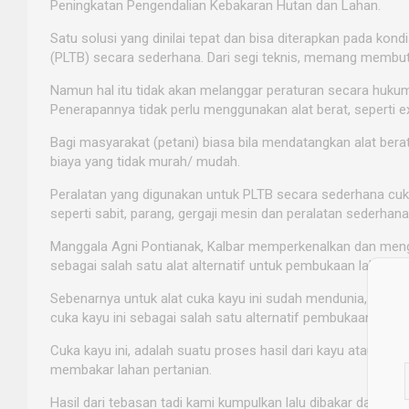
Peningkatan Pengendalian Kebakaran Hutan dan Lahan.
Satu solusi yang dinilai tepat dan bisa diterapkan pada kon
(PLTB) secara sederhana. Dari segi teknis, memang membut
Namun hal itu tidak akan melanggar peraturan secara hukum,
Penerapannya tidak perlu menggunakan alat berat, seperti exc
Bagi masyarakat (petani) biasa bila mendatangkan alat ber
biaya yang tidak murah/ mudah.
Peralatan yang digunakan untuk PLTB secara sederhana cuk
seperti sabit, parang, gergaji mesin dan peralatan sederhana
Manggala Agni Pontianak, Kalbar memperkenalkan dan men
sebagai salah satu alat alternatif untuk pembukaan lahan ta
Sebenarnya untuk alat cuka kayu ini sudah mendunia, cum
cuka kayu ini sebagai salah satu alternatif pembukaan lahan
Cuka kayu ini, adalah suatu proses hasil dari kayu ataupun
membakar lahan pertanian.
Hasil dari tebasan tadi kami kumpulkan lalu dibakar dalam s