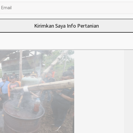
n.
nggumpal getah atau karet, setelah dibakar akan terjadi
etelah itu dilanjutkan dengan proses pengendapan sebelum
Kirimkan Saya Info Pertanian