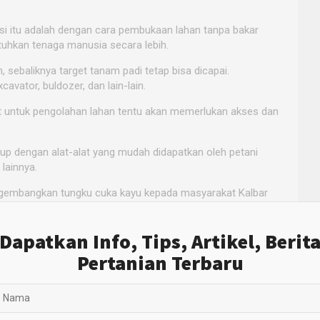
disi itu adalah dengan cara pembukaan lahan tanpa bakar
uhkan tenaga manusia secara lebih.
 sebaliknya target tanam padi tetap bisa dicapai.
avator, buldozer, dan lain-lain.
at untuk pengolahan lahan tentu akan memerlukan akses dan
up dengan alat-alat yang mudah didapatkan oleh petani
 lainnya.
gembangkan tungku cuka kayu kepada masyarakat Kalbar
npa bakar.
a kami saat ini memperkenalkan dan mengembangkan tungku
Dapatkan Info, Tips, Artikel, Berit
 tanpa dibakar.
Pertanian Terbaru
 limbah dari tebasan lahan, biasa masyarakat yang dominan
uatu tempat atau tungku cuka kayu. Hasil dari tungku cuka