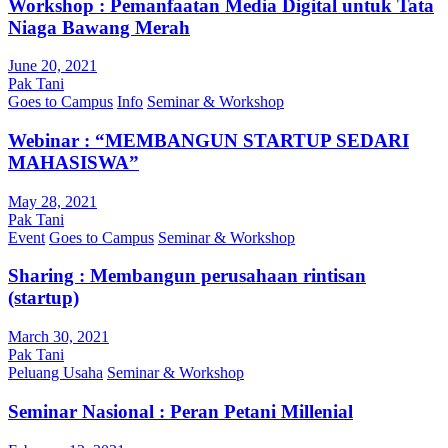
Workshop : Pemanfaatan Media Digital untuk Tata
Niaga Bawang Merah
June 20, 2021
Pak Tani
Goes to Campus
Info
Seminar & Workshop
Webinar : “MEMBANGUN STARTUP SEDARI
MAHASISWA”
May 28, 2021
Pak Tani
Event
Goes to Campus
Seminar & Workshop
Sharing : Membangun perusahaan rintisan
(startup)
March 30, 2021
Pak Tani
Peluang Usaha
Seminar & Workshop
Seminar Nasional : Peran Petani Millenial