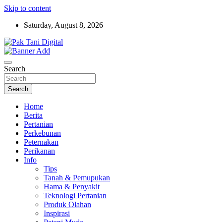
Skip to content
Saturday, August 8, 2026
Startup Sosial Petani Indonesia
Pak Tani Digital
Search
Search
Home
Berita
Pertanian
Perkebunan
Peternakan
Perikanan
Info
Tips
Tanah & Pemupukan
Hama & Penyakit
Teknologi Pertanian
Produk Olahan
Inspirasi