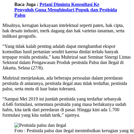
Baca Juga :
Petani Diminta Konsultasi Ke
Penyuluh Guna Menghindari Pupuk dan Pestisida
Palsu
Misalnya, kerugian kekayaan intelektual seperti paten, hak cipta,
hak desain industri, merk dagang dan hak varietas tanaman, serta
indikasi geografis.
“Yang tidak kalah penting adalah dapat menghambat ekspor
komoditas hasil pertanian sendiri karena dinilai terlalu banyak
terpapar residu pestisida,” kata Muhrizal saat Seminar Sinergi Lintas
Sektoral dalam Pengawasan Produk pestisida Palsu dan Ilegal di
Jakarta, Selasa (27/8).
Muhrizal menjelaskan, ada beberapa persoalan dalam peredaran
pestisida di antaranya, pestisida ilegal atau tidak terdaftar, pestisida
palsu, serta mutu di luar batas toleransi.
“Sampai Mei 2019 ini jumlah pestisida yang terdaftar sebanyak
4.646 formulasi, sementara pestisida yang masa berlakunya sudah
habis, kita tarik dari peredaran di pasar. Hingga kini ada 1.700
formulasi yang kita sudah tarik,” ujarnya.
Foto : Pestisida palsu dan ilegal menimbulkan kerugian yang tid