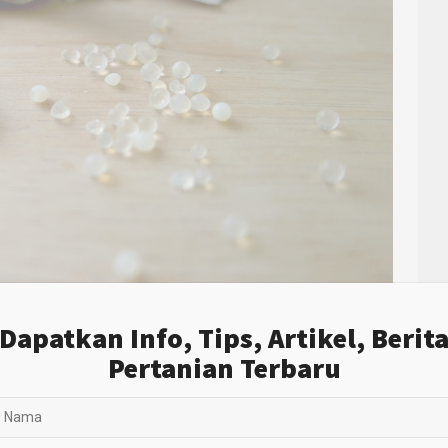
Dapatkan Info, Tips, Artikel, Berit
Pertanian Terbaru
tan silika gel. Bahkan, studi menemukan bahwa abu sekam
ng. Cara sederhana membuat silika gel melalui pemanfaatan