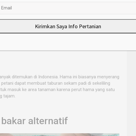
 suhu 80 derajat Celsius selamakurang lebih satu jam.
utnya dikeringkan menggunakan oven pada suhu 80 derajat
Kirimkan Saya Info Pertanian
at penyerap, pengering, dan penopang katalis. Sebagaimana
 dapat menjaga kelembaban makanan, obat-obatan, bahkan
nyak ditemukan di Indonesia. Hama ini biasanya menyerang
 petani dapat membuat taburan sekam padi di sekeliling
ntuk masuk ke area tanaman karena perut hama yang satu
g tajam.
bakar alternatif