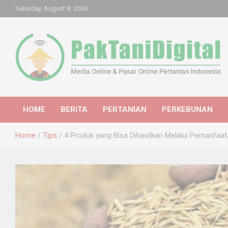
Skip
Saturday, August 8, 2026
to
content
Startup Sosial Petani Indonesia
Pak Tani Digital
HOME
BERITA
PERTANIAN
PERKEBUNAN
Home
Tips
4 Produk yang Bisa Dihasilkan Melalui Pemanfaa