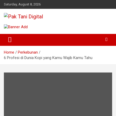
Skip
Saturday, August 8, 2026
to
content
Startup Sosial Petani Indonesia
Pak Tani Digital
Home
Perkebunan
6 Profesi di Dunia Kopi yang Kamu Wajib Kamu Tahu