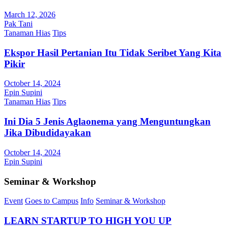
March 12, 2026
Pak Tani
Tanaman Hias
Tips
Ekspor Hasil Pertanian Itu Tidak Seribet Yang Kita
Pikir
October 14, 2024
Epin Supini
Tanaman Hias
Tips
Ini Dia 5 Jenis Aglaonema yang Menguntungkan
Jika Dibudidayakan
October 14, 2024
Epin Supini
Seminar & Workshop
Event
Goes to Campus
Info
Seminar & Workshop
LEARN STARTUP TO HIGH YOU UP