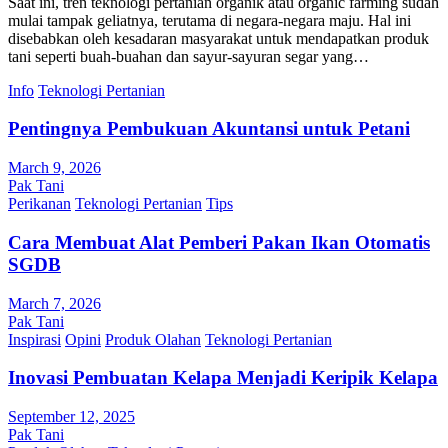
Saat ini, tren teknologi pertanian organik atau organic farming sudah
mulai tampak geliatnya, terutama di negara-negara maju. Hal ini
disebabkan oleh kesadaran masyarakat untuk mendapatkan produk
tani seperti buah-buahan dan sayur-sayuran segar yang…
Info
Teknologi Pertanian
Pentingnya Pembukuan Akuntansi untuk Petani
March 9, 2026
Pak Tani
Perikanan
Teknologi Pertanian
Tips
Cara Membuat Alat Pemberi Pakan Ikan Otomatis
SGDB
March 7, 2026
Pak Tani
Inspirasi
Opini
Produk Olahan
Teknologi Pertanian
Inovasi Pembuatan Kelapa Menjadi Keripik Kelapa
September 12, 2025
Pak Tani