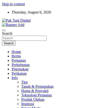
Skip to content
Thursday, August 6, 2026
Startup Sosial Petani Indonesia
Pak Tani Digital
Search
Search
Home
Berita
Pertanian
Perkebunan
Peternakan
Perikanan
Info
Tips
Tanah & Pemupukan
Hama & Penyakit
Teknologi Pertanian
Produk Olahan
Inspirasi